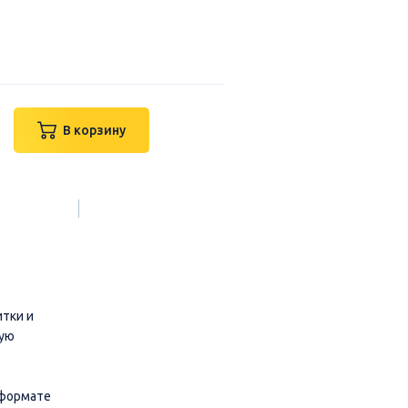
В корзину
тки и
ную
 формате