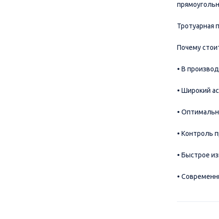
прямоугольн
Тротуарная 
Почему стои
• В произво
• Широкий а
• Оптимальн
• Контроль 
• Быстрое и
• Современн