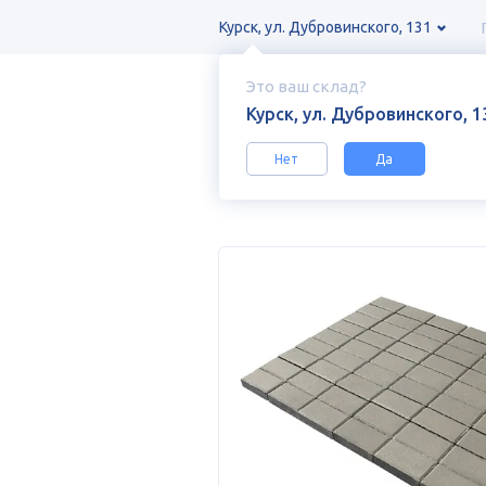
Курск, ул. Дубровинского, 131
Это ваш склад?
Курск, ул. Дубровинского, 1
Нет
Да
Каталог
Тротуарная плитка, брусч
Тротуарная плитка Зенит Черноземь