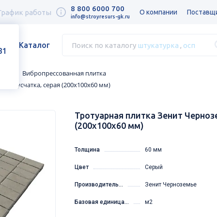
8 800 6000 700
График работы
О компании
Поставщ
info@stroyresurs-gk.ru
Каталог
Поиск по каталогу
штукатурка
,
осп
31
атка
Вибропрессованная плитка
е, Брусчатка, серая (200х100х60 мм)
Тротуарная плитка Зенит Чернозе
(200х100х60 мм)
Толщина
60 мм
Цвет
Серый
Производитель...
Зенит Черноземье
Базовая единица...
м2