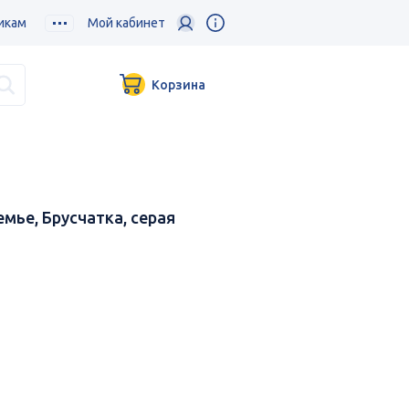
икам
Мой кабинет
Корзина
мье, Брусчатка, серая