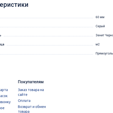
еристики
60 мм
Серый
ь
Зенит Черн
ица
м2
Прямоуголь
Покупателям
карта
Заказ товара на
сайте
расок
Оплата
звонку
Возврат и обмен
ное
товара