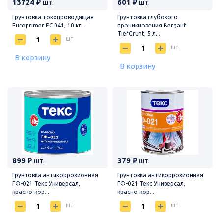
13724 ₽
шт.
601 ₽
шт.
Грунтовка токопроводящая
Грунтовка глубокого
Europrimer EC 041, 10 кг...
проникновения Bergauf
TiefGrunt, 5 л...
шт
шт
В корзину
В корзину
899 ₽
шт.
379 ₽
шт.
Грунтовка антикоррозионная
Грунтовка антикоррозионная
ГФ-021 Текс Универсал,
ГФ-021 Текс Универсал,
красно-кор...
красно-кор...
шт
шт