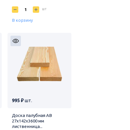
шт
В корзину
995 ₽
шт.
Доска палубная АВ
27х142х3600 мм
лиственница...