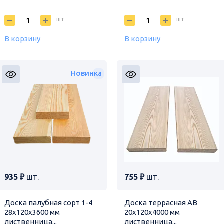
шт
шт
В корзину
В корзину
Новинка
935 ₽
шт.
755 ₽
шт.
Доска палубная сорт 1-4
Доска террасная АВ
28х120х3600 мм
20х120х4000 мм
лиственница...
лиственница...