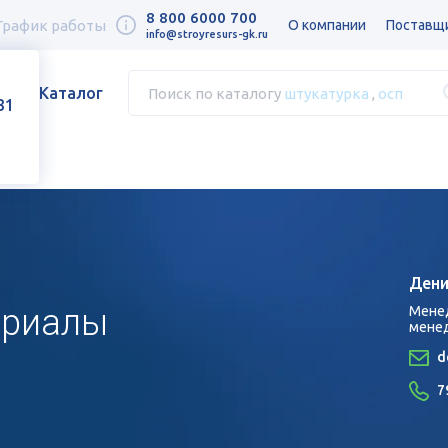
8 800 6000 700
График работы
О компании
Поставщ
info@stroyresurs-gk.ru
Каталог
Поиск по каталогу
штукатурка
,
осп
31
Дени
ериалы
Мене
мене
d
7