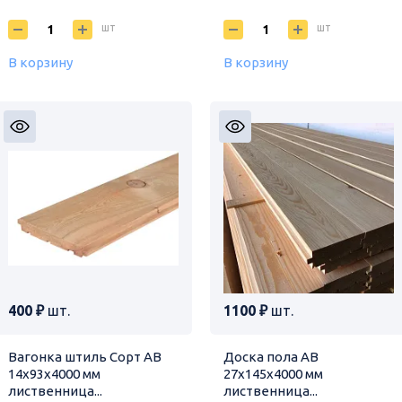
шт
шт
В корзину
В корзину
400 ₽
шт.
1100 ₽
шт.
Вагонка штиль Сорт АВ
Доска пола АВ
14х93х4000 мм
27х145х4000 мм
лиственница...
лиственница...