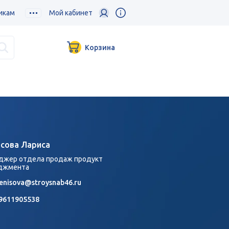
икам
Мой кабинет
Корзина
сова Лариса
джер отдела продаж продукт
джмента
enisova@stroysnab46.ru
9611905538