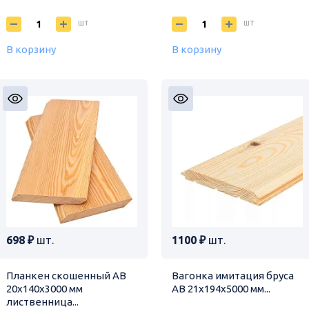
шт
шт
В корзину
В корзину
698 ₽
шт.
1100 ₽
шт.
Планкен скошенный АВ
Вагонка имитация бруса
20х140х3000 мм
АВ 21х194х5000 мм...
лиственница...