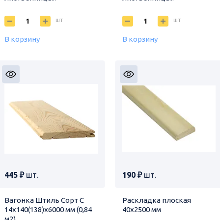
шт
шт
В корзину
В корзину
445 ₽
шт.
190 ₽
шт.
Вагонка Штиль Сорт С
Раскладка плоская
14х140(138)х6000 мм (0,84
40х2500 мм
м2)...