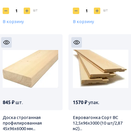
шт
шт
В корзину
В корзину
845 ₽
шт.
1570 ₽
упак.
Доска строганная
Евровагонка Сорт ВС
профилированная
12,5х96х3000 (10 шт/2,87
45х96х6000 мм...
м2)...