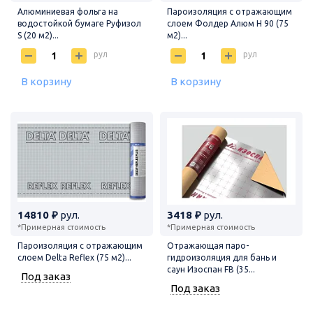
Алюминиевая фольга на
Пароизоляция с отражающим
водостойкой бумаге Руфизол
слоем Фолдер Алюм Н 90 (75
S (20 м2)...
м2)...
рул
рул
В корзину
В корзину
14810 ₽
рул.
3418 ₽
рул.
*Примерная стоимость
*Примерная стоимость
Пароизоляция с отражающим
Отражающая паро-
слоем Delta Reflex (75 м2)...
гидроизоляция для бань и
саун Изоспан FB (35...
Под заказ
Под заказ