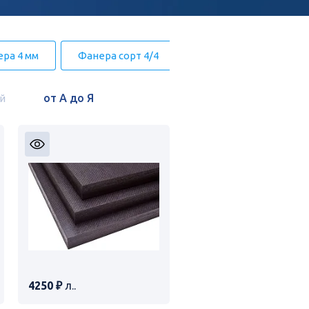
ра 4 мм
Фанера сорт 4/4
Фанера сорт 3/3
й
4250 ₽
л..