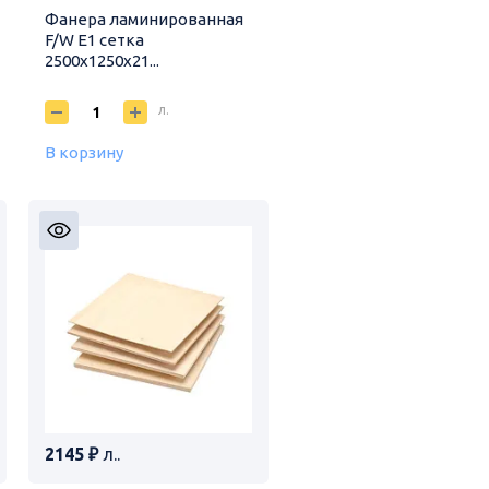
Фанера ламинированная
F/W E1 сетка
2500х1250х21...
л.
В корзину
2145 ₽
л..