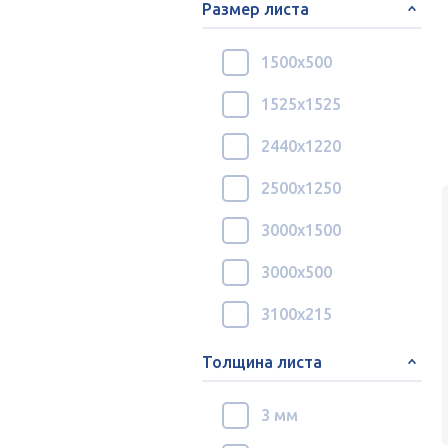
Размер листа
1500х500
1525х1525
2440х1220
2500х1250
3000х1500
3000х500
3100х215
Толщина листа
3 мм