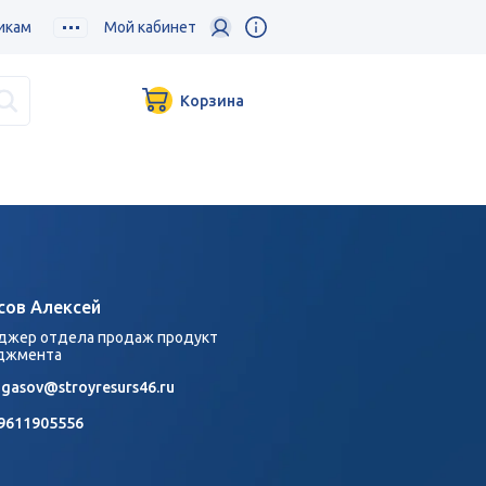
икам
Мой кабинет
Корзина
сов Алексей
джер отдела продаж продукт
джмента
igasov@stroyresurs46.ru
9611905556