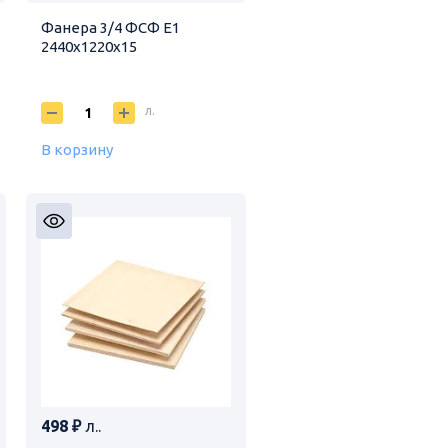
Фанера 3/4 ФСФ E1
2440х1220х15
л.
В корзину
498 ₽
л..