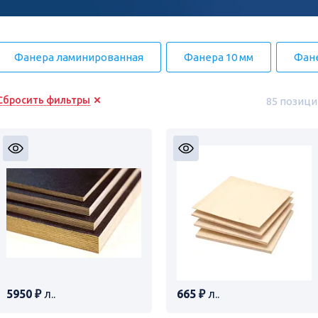
Фанера ламинированная
Фанера 10 мм
Фане
Сбросить фильтры
85 позици
5950 ₽
л..
665 ₽
л..