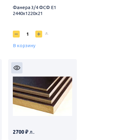
Фанера 3/4 ФСФ E1
2440х1220х21
л.
В корзину
2700 ₽
л..