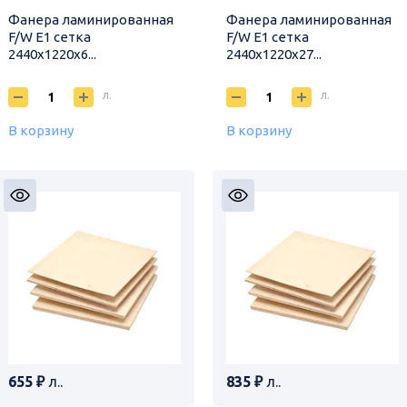
Фанера ламинированная
Фанера ламинированная
F/W E1 сетка
F/W E1 сетка
2440х1220х6...
2440х1220х27...
л.
л.
В корзину
В корзину
655 ₽
л..
835 ₽
л..