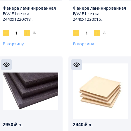
Фанера ламинированная
Фанера ламинированная
F/W E1 сетка
F/W E1 сетка
2440х1220х18...
2440х1220х15...
л.
л.
В корзину
В корзину
2950 ₽
л..
2440 ₽
л..