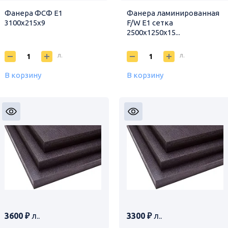
Фанера ФСФ Е1
Фанера ламинированная
3100х215х9
F/W E1 сетка
2500х1250х15...
л.
л.
В корзину
В корзину
3600 ₽
л..
3300 ₽
л..