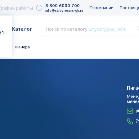
8 800 6000 700
График работы
О компании
Поставщ
info@stroyresurs-gk.ru
Каталог
Поиск по каталогу
штукатурка
,
осп
31
иалы
Фанера
Пига
Мене
мене
p
7