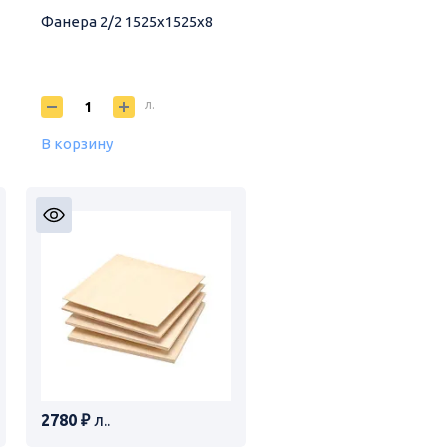
Фанера 2/2 1525х1525х8
л.
В корзину
2780 ₽
л..