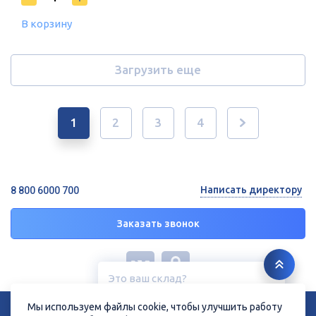
В корзину
Загрузить еще
1
2
3
4
Написать директору
8 800 6000 700
Заказать звонок
Это ваш склад?
Курск, ул. Дубровинского, 131
© 2026 ГК «СТРОЙРЕСУРС»
Мы используем файлы cookie, чтобы улучшить работу
Политика конфиденциальности