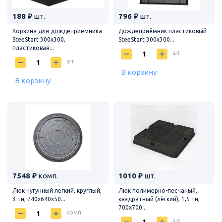
188 ₽
шт.
796 ₽
шт.
Корзина для дождеприемника
Дождеприёмник пластиковый
SteeStart 300х300,
SteeStart 300х300...
пластиковая...
шт
шт
В корзину
В корзину
7548 ₽
комп.
1010 ₽
шт.
Люк чугунный легкий, круглый,
Люк полимерно-песчаный,
3 тн, 740х640х50...
квадратный (лёгкий), 1,5 тн,
700х700...
комп
шт