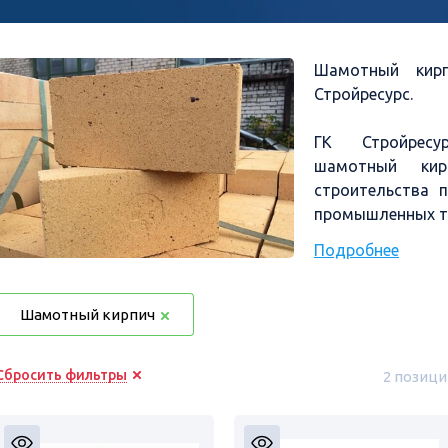
Шамотный кирп
Стройресурс.
ГК Стройресу
шамотный кир
строительства 
промышленных т
Подробнее
Ключевые преим
- Устойчивость 
- Сохранение с
Шамотный кирпич
перепадах
- Минимальное т
Сбросить фильтры
2 позици
- Стойкость к х
- Длитель
высокотемперат