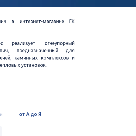
ич в интернет-магазине ГК
рс реализует огнеупорный
пич, предназначенный для
печей, каминных комплексов и
епловых установок.
ущества:
к экстремальным температурам
труктуры при резких тепловых
ермическое расширение
и
имическим воздействиям
ная эксплуатация в
урных средах