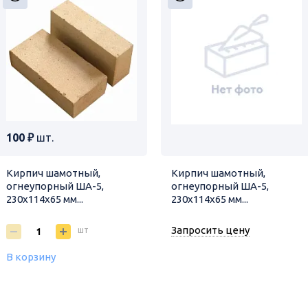
- Сохранение св
нагрева
Основные сферы 
- Возведени
сооружений
- Футеровка
установок
100 ₽
шт.
- Обустройство 
- Создание то
Кирпич шамотный,
Кирпич шамотный,
оборудования
огнеупорный ША-5,
огнеупорный ША-5,
230х114х65 мм...
230х114х65 мм...
- Строитель
приготовления 
Запросить цену
шт
- Футеровк
технологических
В корзину
Как заказать:
Телефон: 8 800 6