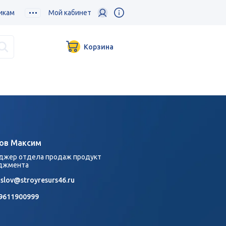
икам
Мой кабинет
Корзина
ов Максим
джер отдела продаж продукт
джмента
islov@stroyresurs46.ru
9611900999