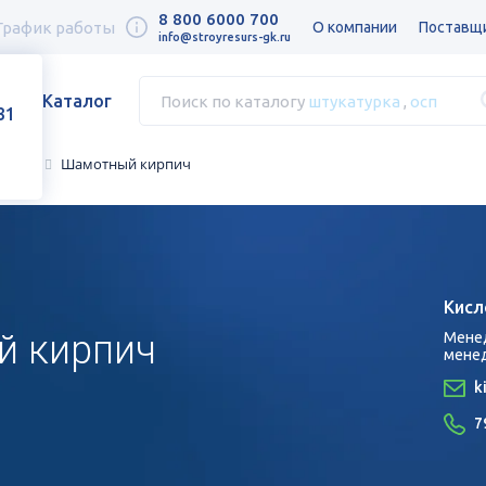
8 800 6000 700
График работы
О компании
Поставщ
info@stroyresurs-gk.ru
Каталог
Поиск по каталогу
штукатурка
,
осп
31
амень
Шамотный кирпич
Кисл
 кирпич
Мене
мене
k
7