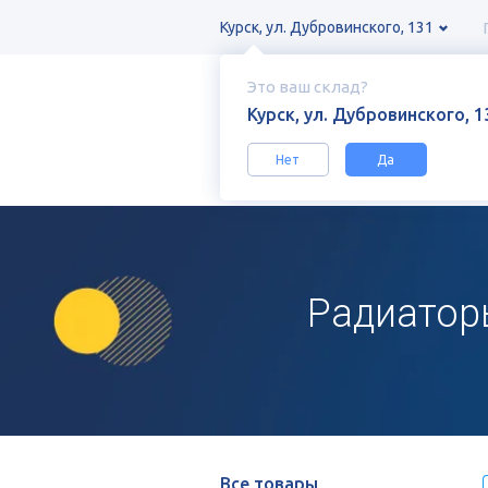
Курск, ул. Дубровинского, 131
Это ваш склад?
Курск, ул. Дубровинского, 1
Нет
Да
Каталог
Канализация, радиаторы,
Радиатор
Все товары