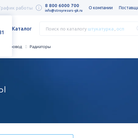
8 800 6000 700
График работы
О компании
Поставщ
info@stroyresurs-gk.ru
Каталог
Поиск по каталогу
штукатурка
,
осп
31
 водопровод
Радиаторы
ы