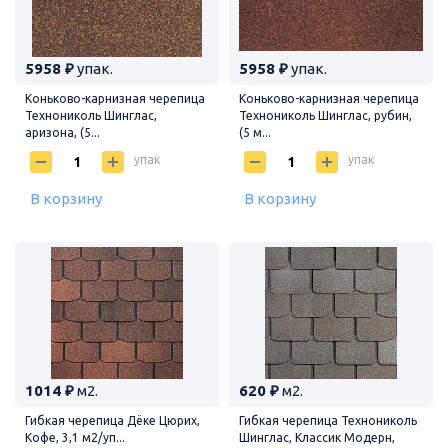
5958 ₽
упак.
5958 ₽
упак.
Коньково-карнизная черепица
Коньково-карнизная черепица
Технониколь Шинглас,
Технониколь Шинглас, рубин,
аризона, (5...
(5 м...
упак
упак
В корзину
В корзину
1014 ₽
м2.
620 ₽
м2.
Гибкая черепица Дёке Цюрих,
Гибкая черепица Технониколь
Кофе, 3,1 м2/уп...
Шинглас, Классик Модерн,