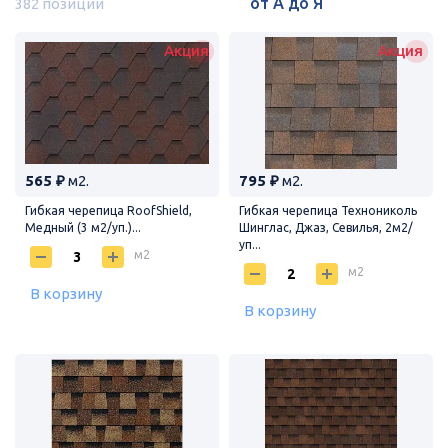
382 позиции
Акция
Акция
565 ₽
м2.
795 ₽
м2.
Гибкая черепица RoofShield,
Гибкая черепица Технониколь
Медный (3 м2/уп.)...
Шинглас, Джаз, Севилья, 2м2/
уп...
м2
м2
В корзину
В корзину