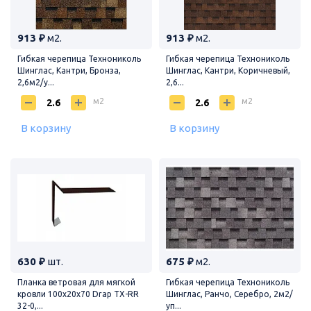
913 ₽
м2.
913 ₽
м2.
Гибкая черепица Технониколь
Гибкая черепица Технониколь
Шинглас, Кантри, Бронза,
Шинглас, Кантри, Коричневый,
2,6м2/у...
2,6...
м2
м2
В корзину
В корзину
630 ₽
шт.
675 ₽
м2.
Планка ветровая для мягкой
Гибкая черепица Технониколь
кровли 100х20х70 Drap TX-RR
Шинглас, Ранчо, Серебро, 2м2/
32-0,...
уп...