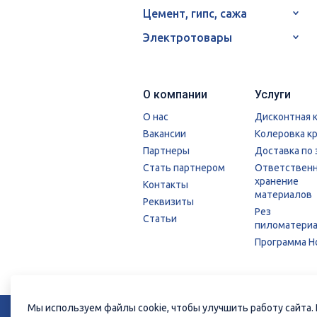
Цемент, гипс, сажа
Электротовары
О компании
Услуги
О нас
Дисконтная 
Вакансии
Колеровка к
Партнеры
Доставка по 
Стать партнером
Ответствен
хранение
Контакты
материалов
Реквизиты
Рез
Статьи
пиломатери
Программа Н
© 2026 ГК «СТРОЙРЕСУРС»
Политика
Мы используем файлы cookie, чтобы улучшить работу сайта