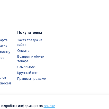
Покупателям
карта
Заказ товара на
сайте
расок
Оплата
звонку
Возврат и обмен
ное
товара
Самовывоз
Крупный опт
алов
Правила продажи
овосёл
. Подробная информация по
ссылке