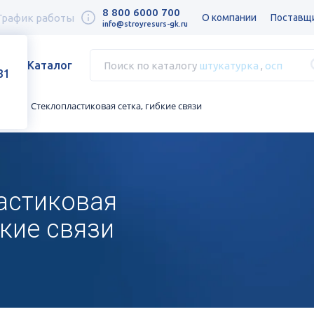
8 800 6000 700
График работы
О компании
Поставщ
info@stroyresurs-gk.ru
Каталог
Поиск по каталогу
штукатурка
,
осп
31
тка
Стеклопластиковая сетка, гибкие связи
астиковая
бкие связи