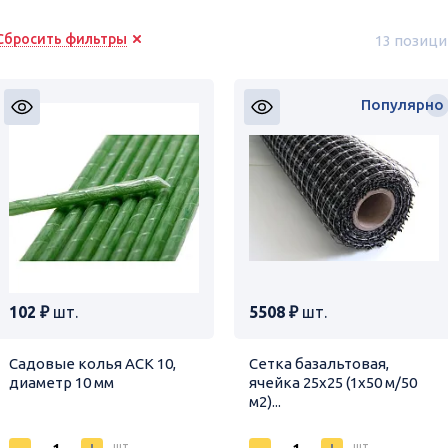
Сбросить фильтры
13 позици
Популярно
102 ₽
шт.
5508 ₽
шт.
Садовые колья АСК 10,
Сетка базальтовая,
диаметр 10 мм
ячейка 25х25 (1х50 м/50
м2)...
шт
шт