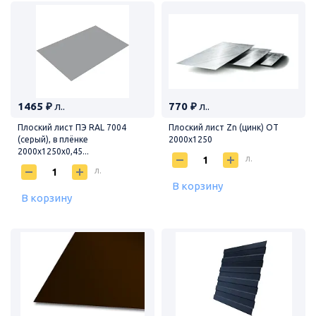
1465 ₽
л..
770 ₽
л..
Плоский лист ПЭ RAL 7004
Плоский лист Zn (цинк) ОТ
(серый), в плёнке
2000х1250
2000х1250х0,45...
л.
л.
В корзину
В корзину