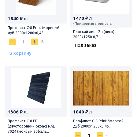
1470 ₽
л..
1840 ₽
л..
*Примерная стоимость
Профлист С-8 Print Мореный
Плоский лист Zn (цинк)
дуб 2000х1200х0,45...
2000х1250 0,7
л.
Под заказ
В корзину
1386 ₽
л..
1840 ₽
л..
Профлист С-8 PE
Профлист С-8 Print Золотой
(двусторонний окрас) RAL
дуб 2000х1200х0,45...
7024 (мокрый асфаль...
л.