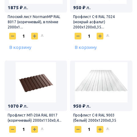
1875 ₽
л..
950 ₽
л..
Плоский лист NormanMP RAL
Профлист С-8 RAL 7024
8017 (коричневый), в плёнке
(мокрый асфальт)
2000х1...
2000х1200х0,35...
л.
л.
В корзину
В корзину
1070 ₽
л..
950 ₽
л..
Профлист МП-20А RAL 8017
Профлист С-8 RAL 9003
(коричневый) 2000х1150х0,4...
(белый) 2000х1200х0,35
л.
л.