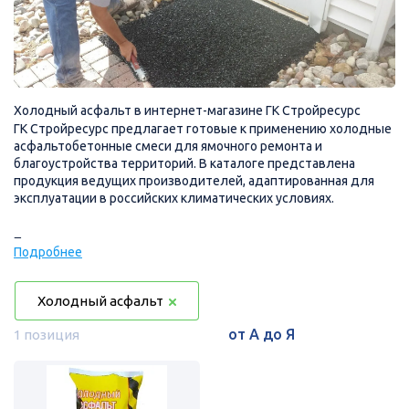
Холодный асфальт в интернет-магазине ГК Стройресурс
ГК Стройресурс предлагает готовые к применению холодные
асфальтобетонные смеси для ямочного ремонта и
благоустройства территорий. В каталоге представлена
продукция ведущих производителей, адаптированная для
эксплуатации в российских климатических условиях.
Преимущества:
Подробнее
- Готов к применению без разогрева
- Моментальная готовность покрытия к эксплуатации
- Всепогодное использование (в том числе при
Холодный асфальт
отрицательных температурах)
- Не требует тяжелой техники и специальных навыков
1 позиция
- Длительное хранение без потери свойств
- Экономия времени и ресурсов при аварийных работах
Области применения: