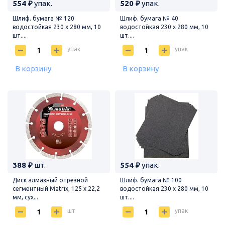
554 ₽
упак.
520 ₽
упак.
Шлиф. бумага № 120
Шлиф. бумага № 40
водостойкая 230 х 280 мм, 10
водостойкая 230 х 280 мм, 10
шт....
шт....
упак
упак
В корзину
В корзину
388 ₽
шт.
554 ₽
упак.
Диск алмазный отрезной
Шлиф. бумага № 100
сегментный Matrix, 125 х 22,2
водостойкая 230 х 280 мм, 10
мм, сух...
шт....
шт
упак