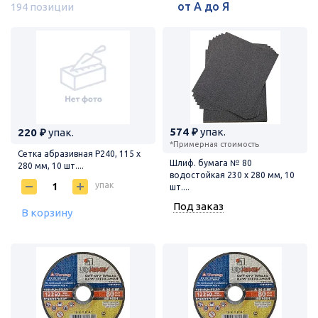
194 позиции
574 ₽
упак.
220 ₽
упак.
*Примерная стоимость
Сетка абразивная P240, 115 х
Шлиф. бумага № 80
280 мм, 10 шт....
водостойкая 230 х 280 мм, 10
упак
шт....
Под заказ
В корзину