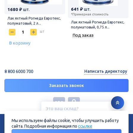
641 ₽
шт.
1680 ₽
шт.
*Примерная стоимость
Лак яхтный Рогнеда Евротекс,
Лак яхтный Рогнеда Евротекс,
полуматовый, 2 л...
полуматовый, 0,75 л...
шт
Под заказ
В корзину
Написать директору
8 800 6000 700
Заказать звонок
Это ваш склад?
Курск, ул. Дубровинского, 131
© 2026 ГК «СТРОЙРЕСУРС»
Мы используем файлы cookie, чтобы улучшить работу
Политика конфиденциальности
Политика в отношении файлов cookie
сайта. Подробная информация по
ссылке
Нет
Да