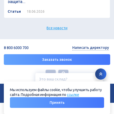
защита...
Статьи
18.06.2026
Все новости
Написать директору
8 800 6000 700
Заказать звонок
Это ваш склад?
Курск, ул. Дубровинского, 131
© 2026 ГК «СТРОЙРЕСУРС»
Мы используем файлы cookie, чтобы улучшить работу
Политика конфиденциальности
Политика в отношении файлов cookie
сайта. Подробная информация по
ссылке
Нет
Да
Принять