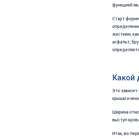
функцией явл
Старт формир
определения
жестким, как
асфальт, бру
определяетс
Какой 
Это зависит 
крыши и мног
Ширина отмо
выступ кров
Итак, во-пер