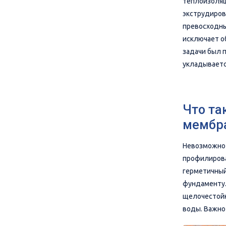
теплоизоляц
экструдиров
превосходны
исключает о
задачи был п
укладываетс
Что та
мембра
Невозможно 
профилирова
герметичный
фундаменту. 
щелочестойк
воды. Важно