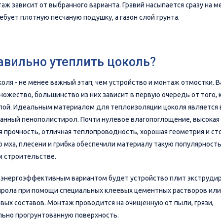
аж зависит от выбранного варианта. Гравий насыпается сразу на м
ебует плотную песчаную подушку, а газон слой грунта.
авильно утеплить цоколь?
оля - не менее важный этап, чем устройство и монтаж отмостки. 
ножество, большинство из них зависит в первую очередь от того, 
ой. Идеальным материалом для теплоизоляции цоколя является 
анный пенополистирол. Почти нулевое влагопоглощение, высокая
я прочность, отличная теплопроводность, хорошая геометрия и ст
 мха, плесени и грибка обеспечили материалу такую популярность
 строительстве.
энергоэффективным вариантом будет устройство плит экструди
рола при помощи специальных клеевых цементных растворов или
вых составов. Монтаж проводится на очищенную от пыли, грязи,
ьно прогрунтованную поверхность.