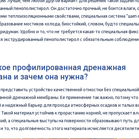
ии. Лучше, чем любой другой вариант для решения такой задачи 
анный пенополистирол. Он достаточно прочный, не боится влаги,
ми теплоизоляционными свойствами, специальная система “шип-
бразование мостиков холода, биостойкий, словом, будто специаль
ридуман. Удобно и то, что не требуется какая-то специальная фикс
я экструдированный пенополистирол с обязательным соблюдение
кое профилированная дренажная
на и зачем она нужна?
представить устройство качественной отмостки без специальной
нной дренажной мембраны. Ее применение так важно, потому что
 и надежный барьер для прохода атмосферных осадков и талых в
Такой материал устойчив к прорастанию корней, не пропускает вла
ий, а специальные выступы на поверхности образовывают путь дл
 и то, что долговечность этого материала исчисляется десятилет