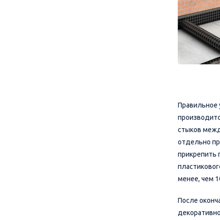
Правильное 
производитс
стыков межд
отдельно пр
прикрепить 
пластиковог
менее, чем 1
После оконч
декоративно-