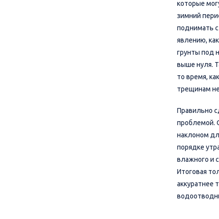
которые мог
зимний пери
поднимать с
явлению, ка
грунты под н
выше нуля. 
то время, к
трещинам не 
Правильно с
проблемой. 
наклоном дл
порядке утр
влажного и 
Итоговая то
аккуратнее 
водоотводн