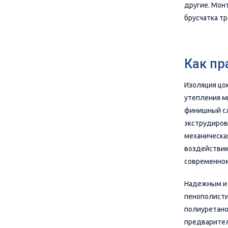
другие. Монт
брусчатка тр
Как пр
Изоляция цок
утепления м
финишный сл
экструдиров
механическа
воздействию
современном
Надежным и 
пенополисти
полиуретано
предварител