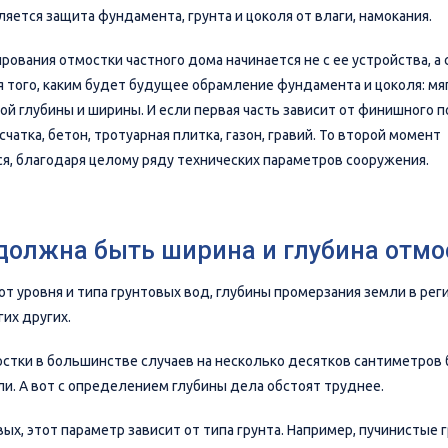
яется защита фундамента, грунта и цоколя от влаги, намокания.
ования отмостки частного дома начинается не с ее устройства, а 
 того, каким будет будущее обрамление фундамента и цоколя: мя
ой глубины и ширины. И если первая часть зависит от финишного п
счатка, бетон, тротуарная плитка, газон, гравий. То второй момент
я, благодаря целому ряду технических параметров сооружения.
должна быть ширина и глубина отмо
от уровня и типа грунтовых вод, глубины промерзания земли в реги
их других.
стки в большинстве случаев на несколько десятков сантиметров 
ли. А вот с определением глубины дела обстоят труднее.
вых, этот параметр зависит от типа грунта. Например, пучинистые 