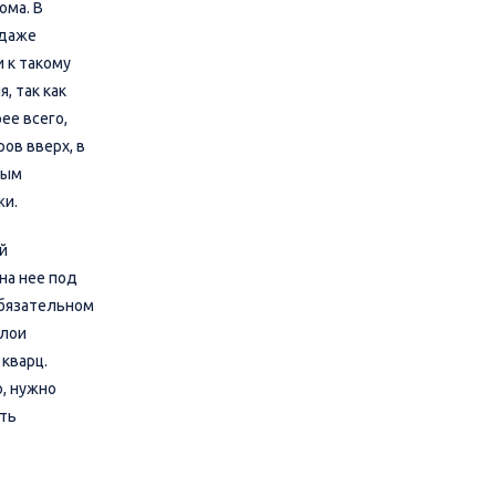
ома. В
 даже
 к такому
, так как
ее всего,
ов вверх, в
ным
жи.
й
на нее под
обязательном
слои
кварц.
, нужно
ить