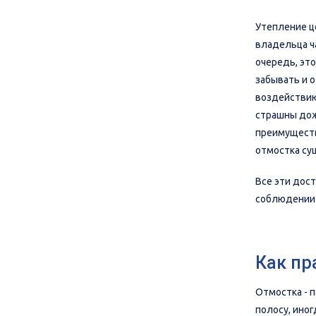
Утепление ц
владельца ч
очередь, эт
забывать и о
воздействию
страшны дож
преимуществ
отмостка су
Все эти дос
соблюдении 
Как пр
Отмостка - 
полосу, ино