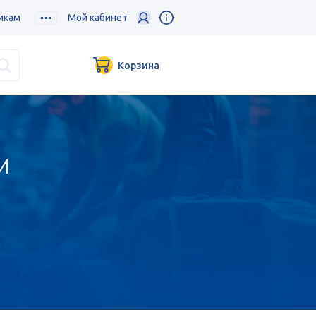
икам
Мой кабинет
Корзина
и