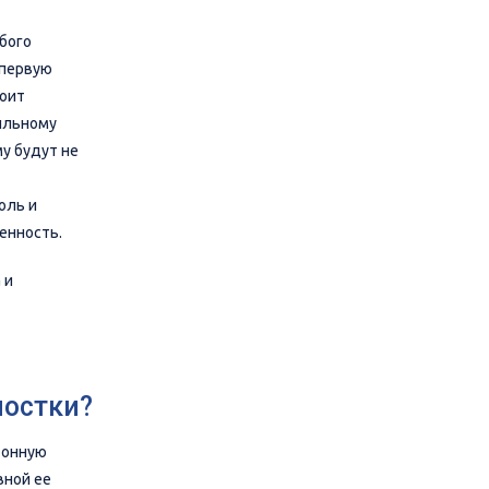
бого
 первую
тоит
сильному
у будут не
оль и
енность.
 и
мостки?
тонную
вной ее