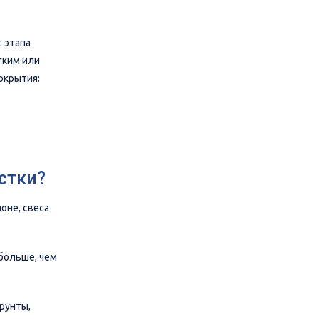
с этапа
гким или
окрытия:
стки?
оне, свеса
больше, чем
грунты,