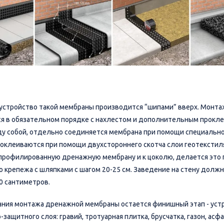
устройство такой мембраны производится “шипами” вверх. Монта
я в обязательном порядке с нахлестом и дополнительным прокл
у собой, отдельно соединяется мембрана при помощи специально
оклеиваются при помощи двухстороннего скотча слои геотекстил
профилированную дренажную мембрану и к цоколю, делается это
о крепежа с шляпками с шагом 20-25 см. Заведение на стену должн
0 сантиметров.
ания монтажа дренажной мембраны остается финишный этап - уст
защитного слоя: гравий, тротуарная плитка, брусчатка, газон, асф