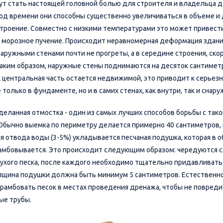
ут стать настоящей головной болью для строителя и владельца д
од времени они способны существенно увеличиваться в объеме и
троение. Совместно с низкими температурами это может привести
к морозное пучение. Происходит неравномерная деформация здания
аружными стенами почти не прогреты, а в середине строения, скор
Таким образом, наружные стены поднимаются на десяток сантиметр
ак центральная часть остается недвижимой, это приводит к серьез
только в фундаменте, но и в самих стенах, как внутри, так и снару
деланная отмостка - один из самых лучших способов борьбы с тако
Обычно выемка по периметру делается примерно 40 сантиметров, 
я отвода воды (3-5%) укладывается песчаная подушка, которая в 
амбовывается. Это происходит следующим образом: чередуются 
сухого песка, после каждого необходимо тщательно придавливать 
лщина подушки должна быть минимум 5 сантиметров. Естественно
трамбовать песок в местах проведения дренажа, чтобы не повред
ые трубы.