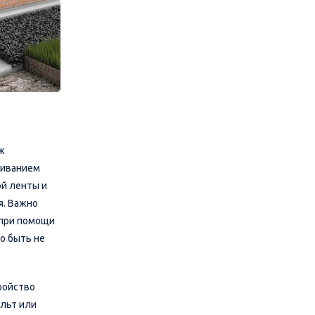
ж
еиванием
й ленты и
я. Важно
 при помощи
о быть не
ройство
альт или