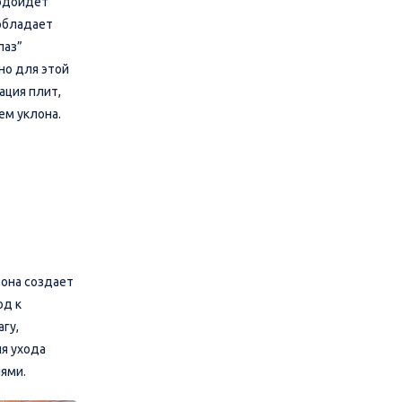
подойдет
 обладает
паз”
но для этой
ация плит,
м уклона.
 она создает
од к
гу,
я ухода
иями.