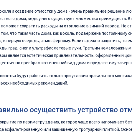
околя и создание отмостки у дома - очень правильное решение лю
астного дома, ведь у него существует множество преимуществ. В
о поможет сократить расходы на отопление в зимний период. Не с
 том, что такая часть дома, как цоколь, подвержена постоянному 
, в первую очередь, атмосферному. Если надежно защитить, то ем
дь, град, снег и ультрафиолетовые лучи. Третьим немаловажным
ом является эстетическая привлекательность, оформленный цок
щественно преображают внешний вид дома и придают ему заверш
тоинства будут работать только при условии правильного монтажа
всех необходимых рекомендаций.
авильно осуществить устройство от
покрытие по периметру здания, которое чаще всего напоминает бе
гда асфальтированную или защищенную тротуарной плиткой. Осно