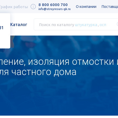
8 800 6000 700
График работы
О компании
Поставщ
info@stroyresurs-gk.ru
Каталог
Поиск по каталогу
штукатурка
,
осп
31
ление, изоляция отмостки 
ля частного дома