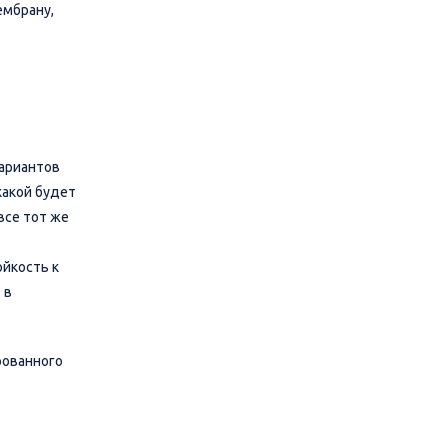
ембрану,
Вариантов
какой будет
все тот же
ойкость к
 в
рованного