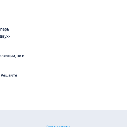
еперь
двух-
оляции, но и
 Решайте