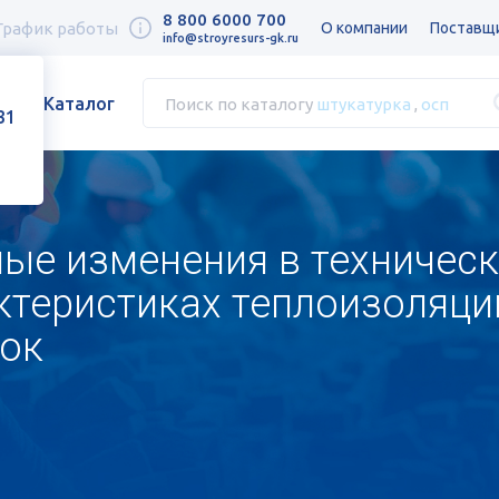
8 800 6000 700
График работы
О компании
Поставщ
info@stroyresurs-gk.ru
Каталог
Поиск по каталогу
штукатурка
,
осп
31
ые изменения в техническ
ктеристиках теплоизоляци
ок