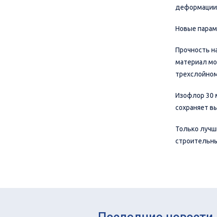
деформации 
Новые парам
Прочность н
материал мо
трехслойном
Изофлор 30 
сохраняет в
Только лучш
строительны