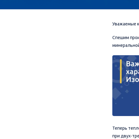
Уважаемые 
Спешим прои
минеральной
Теперь теп
при двух-тр