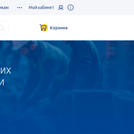
икам
Мой кабинет
Корзина
их
и