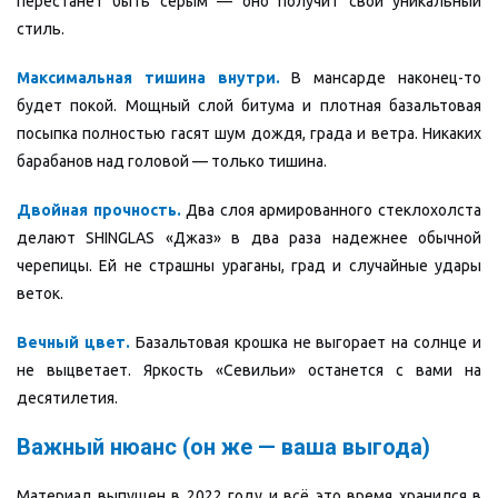
перестанет быть серым — оно получит свой уникальный
стиль.
Максимальная тишина внутри.
В мансарде наконец-то
будет покой. Мощный слой битума и плотная базальтовая
посыпка полностью гасят шум дождя, града и ветра. Никаких
барабанов над головой — только тишина.
Двойная прочность.
Два слоя армированного стеклохолста
делают SHINGLAS «Джаз» в два раза надежнее обычной
черепицы. Ей не страшны ураганы, град и случайные удары
веток.
Вечный цвет.
Базальтовая крошка не выгорает на солнце и
не выцветает. Яркость «Севильи» останется с вами на
десятилетия.
Важный нюанс (он же — ваша выгода)
Материал выпущен в 2022 году и всё это время хранился в